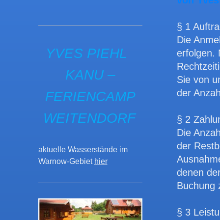
Yves Piehl Kanu – Fer
§ 1 Auft
Die Anmel
YVES PIEHL
erfolgen.
Rechtzeit
KANU –
Sie von un
der Anzah
FERIENCAMP
WEITENDORF
§ 2 Zahlu
Die Anzah
Yves Piehl Kanu – Fer
der Restb
aktuelle Wasserstände im
Ausnahme 
Warnow-Gebiet
hier
denen der
Buchung z
§ 3 Leist