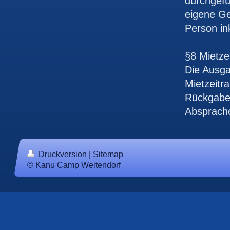
durchgefü
eigene Ge
Person in
§8 Mietze
Die Ausga
Mietzeitr
Rückgabe 
Absprach
Druckversion
|
Sitemap
© Kanu Camp Weitendorf