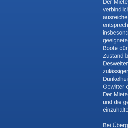
Der Miete
verbindli
ausreiche
entsprech
insbesond
geeignete
Boote dür
Zustand b
Desweiter
zulässige
Dunkelhei
Gewitter 
Der Mieter
und die 
einzuhalt
Bei Überg