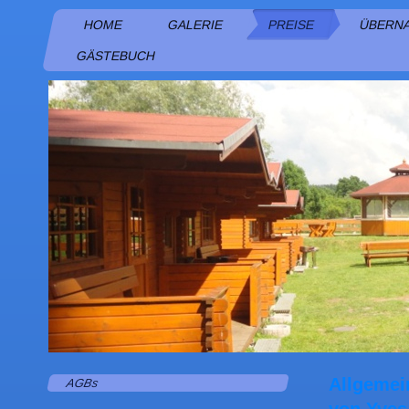
HOME
GALERIE
PREISE
ÜBERN
GÄSTEBUCH
Allgemei
AGBs
von Yves