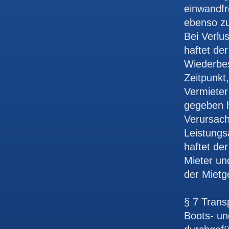
einwandf
ebenso z
Bei Verlu
haftet de
Wiederbes
Zeitpunkt
Vermieter
gegeben h
Verursach
Leistungs
haftet de
Mieter un
der Mietg
§ 7 Trans
Boots- un