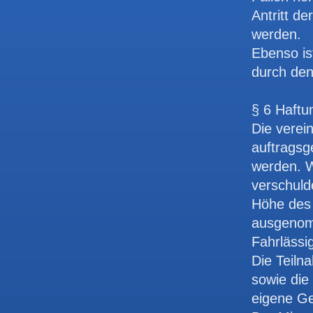
Antritt d
werden.
Ebenso is
durch den
§ 6 Haftu
Die verei
auftrags
werden. W
verschulde
Höhe des 
ausgenomm
Fahrlässi
Die Teiln
sowie die
eigene Ge