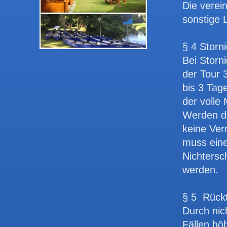
Die verei
sonstige 
Yves Piehl Kanu – Fer
§ 4 Storn
Bei Storn
der Tour 
bis 3 Tage
der volle M
Werden di
keine Ver
muss eine
Nichtersc
werden.
Yves Piehl Kanu – Feri
§ 5 Rückt
Durch nic
Fällen hö