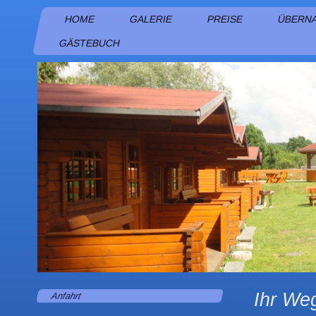
HOME
GALERIE
PREISE
ÜBERN
GÄSTEBUCH
Ihr We
Anfahrt