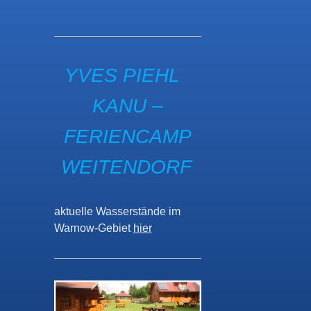
Yves Piehl Kanu – Fer
YVES PIEHL
KANU –
FERIENCAMP
WEITENDORF
Yves Piehl Kanu – Fer
aktuelle Wasserstände im
Warnow-Gebiet
hier